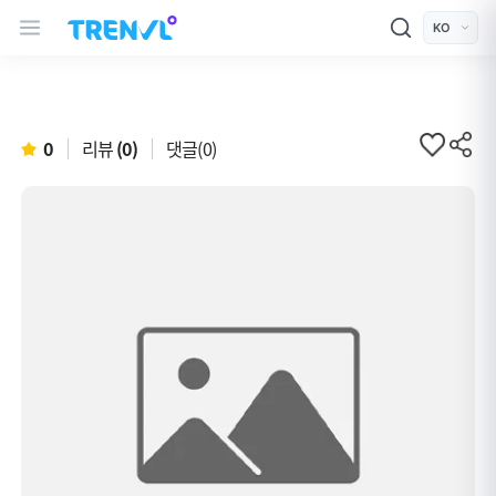
트렌블 메인 헤더 탐색
모바일 상단 헤더
언어 선택
0
리뷰
(0)
댓글(0)